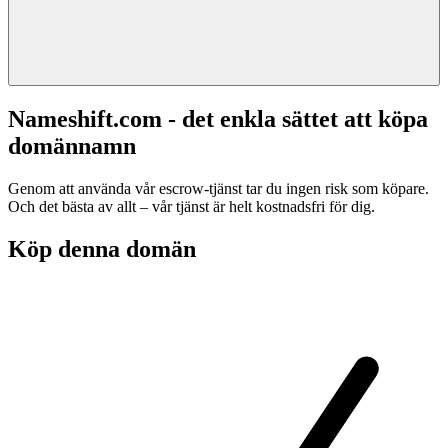
Nameshift.com - det enkla sättet att köpa
domännamn
Genom att använda vår escrow-tjänst tar du ingen risk som köpare.
Och det bästa av allt – vår tjänst är helt kostnadsfri för dig.
Köp denna domän