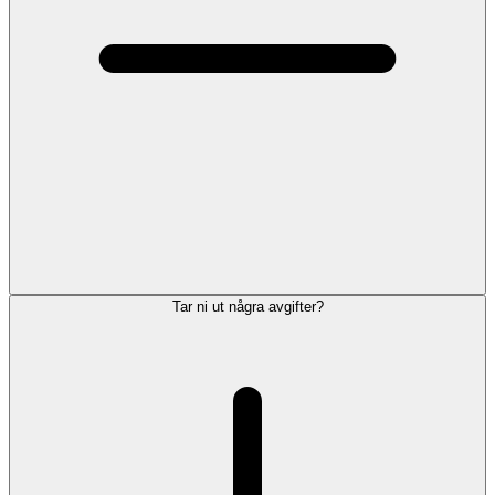
Tar ni ut några avgifter?